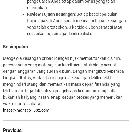
pengeluaran Anda tetap dalam batas yang telah
ditentukan.
Review Tujuan Keuangan
: Setiap beberapa bulan,
tinjau apakah Anda sudah mencapai tujuan keuangan
yang telah ditetapkan. Jika tidak, ubah strategi atau
sesuaikan tujuan agar lebih realistis.
Kesimpulan
Mengelola keuangan pribadi dengan bijak membutuhkan disiplin,
perencanaan yang matang, dan komitmen untuk hidup sesuai
dengan anggaran yang sudah dibuat. Dengan mengikuti beberapa
langkah di atas, Anda bisa mengelola keuangan lebih efektif,
menghindari utang, dan memastikan masa depan finansial yang
lebih aman. Ingatlah bahwa pengelolaan keuangan yang baik
bukanlah hal yang instan, tetapi sebuah proses yang memerlukan
waktu dan kesabaran.
https://mantap168x.com
Previous: