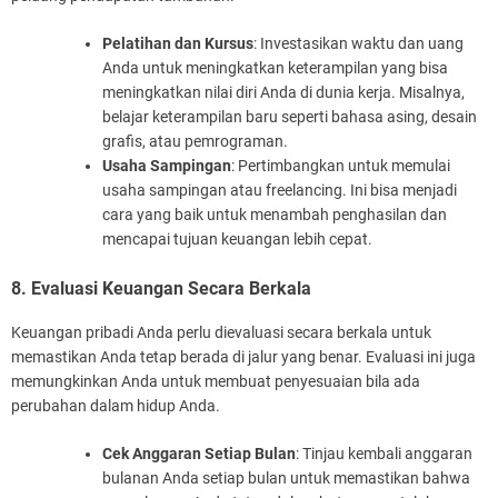
Pelatihan dan Kursus
: Investasikan waktu dan uang
Anda untuk meningkatkan keterampilan yang bisa
meningkatkan nilai diri Anda di dunia kerja. Misalnya,
belajar keterampilan baru seperti bahasa asing, desain
grafis, atau pemrograman.
Usaha Sampingan
: Pertimbangkan untuk memulai
usaha sampingan atau freelancing. Ini bisa menjadi
cara yang baik untuk menambah penghasilan dan
mencapai tujuan keuangan lebih cepat.
8. Evaluasi Keuangan Secara Berkala
Keuangan pribadi Anda perlu dievaluasi secara berkala untuk
memastikan Anda tetap berada di jalur yang benar. Evaluasi ini juga
memungkinkan Anda untuk membuat penyesuaian bila ada
perubahan dalam hidup Anda.
Cek Anggaran Setiap Bulan
: Tinjau kembali anggaran
bulanan Anda setiap bulan untuk memastikan bahwa