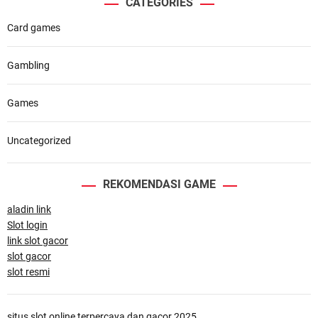
CATEGORIES
Card games
Gambling
Games
Uncategorized
REKOMENDASI GAME
aladin link
Slot login
link slot gacor
slot gacor
slot resmi
situs slot online terpercaya dan gacor 2025