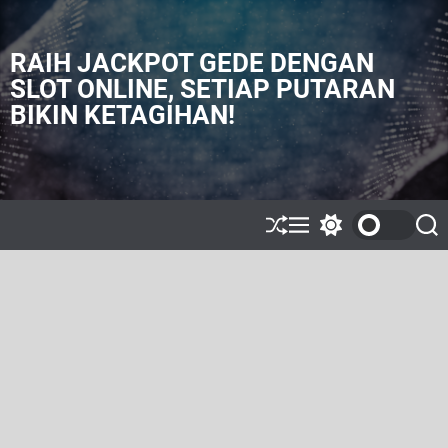
S
k
i
RAIH JACKPOT GEDE DENGAN
p
SLOT ONLINE, SETIAP PUTARAN
t
BIKIN KETAGIHAN!
o
c
o
n
t
e
S
M
S
S
h
e
w
e
n
u
n
i
a
t
ff
u
t
r
l
c
c
e
h
h
c
o
l
o
r
m
o