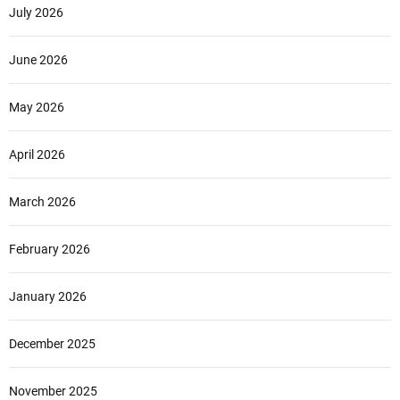
July 2026
June 2026
May 2026
April 2026
March 2026
February 2026
January 2026
December 2025
November 2025