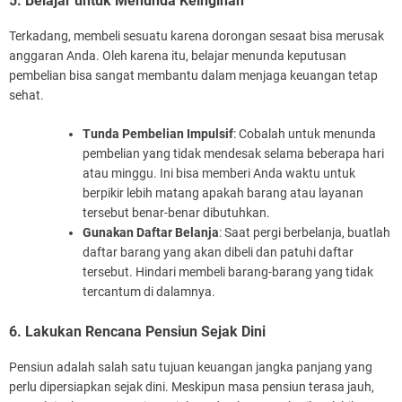
5. Belajar untuk Menunda Keinginan
Terkadang, membeli sesuatu karena dorongan sesaat bisa merusak
anggaran Anda. Oleh karena itu, belajar menunda keputusan
pembelian bisa sangat membantu dalam menjaga keuangan tetap
sehat.
Tunda Pembelian Impulsif
: Cobalah untuk menunda
pembelian yang tidak mendesak selama beberapa hari
atau minggu. Ini bisa memberi Anda waktu untuk
berpikir lebih matang apakah barang atau layanan
tersebut benar-benar dibutuhkan.
Gunakan Daftar Belanja
: Saat pergi berbelanja, buatlah
daftar barang yang akan dibeli dan patuhi daftar
tersebut. Hindari membeli barang-barang yang tidak
tercantum di dalamnya.
6. Lakukan Rencana Pensiun Sejak Dini
Pensiun adalah salah satu tujuan keuangan jangka panjang yang
perlu dipersiapkan sejak dini. Meskipun masa pensiun terasa jauh,