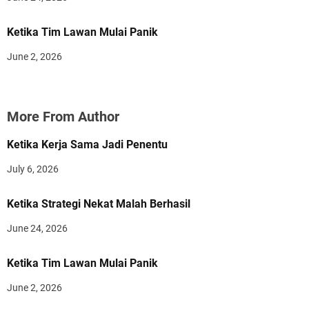
Ketika Tim Lawan Mulai Panik
June 2, 2026
More From Author
Ketika Kerja Sama Jadi Penentu
July 6, 2026
Ketika Strategi Nekat Malah Berhasil
June 24, 2026
Ketika Tim Lawan Mulai Panik
June 2, 2026