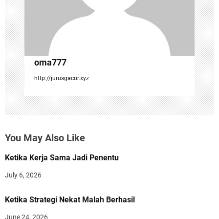
o
n
oma777
http://jurusgacor.xyz
You May Also Like
Ketika Kerja Sama Jadi Penentu
July 6, 2026
Ketika Strategi Nekat Malah Berhasil
June 24, 2026