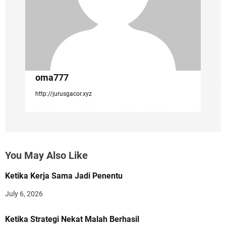
o
n
oma777
http://jurusgacor.xyz
You May Also Like
Ketika Kerja Sama Jadi Penentu
July 6, 2026
Ketika Strategi Nekat Malah Berhasil