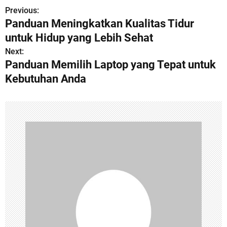
Previous:
P
Panduan Meningkatkan Kualitas Tidur
o
untuk Hidup yang Lebih Sehat
s
Next:
Panduan Memilih Laptop yang Tepat untuk
t
Kebutuhan Anda
n
a
v
i
g
a
t
i