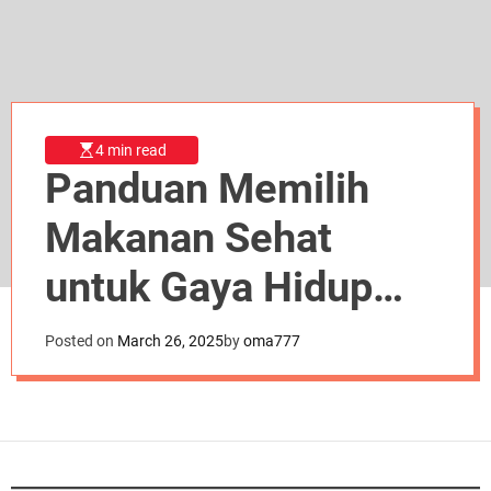
d
e
4 min read
Panduan Memilih
Makanan Sehat
untuk Gaya Hidup
yang Lebih Baik
Posted on
March 26, 2025
by
oma777